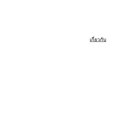
Home
Services
Projects
Pilling work
Topographic work
Work
Aboutus
Contacts
Portfolio
Portfolio
เกี่ยวกับ
About